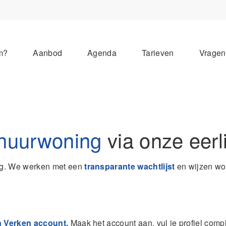
m?
Aanbod
Agenda
Tarieven
Vrage
 huurwoning
via onze eerli
g. We werken met een
transparante wachtlijst
en wijzen won
n Verken account.
Maak het account aan, vul je profiel comple