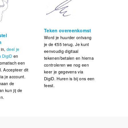
Teken overeenkomst
tel
Word je huurder
ontvang
n
je de €55 terug.
Je kunt
 in,
deel je
eenvoudig digitaal
a DigiD
en
tekenen/betalen en hierna
tomatisch een
controleren we nog een
. Accepteer dit
keer je gegevens via
ia je account.
DigiD.
Huren is bij ons een
naan de
feest.
an kun jij de
n.