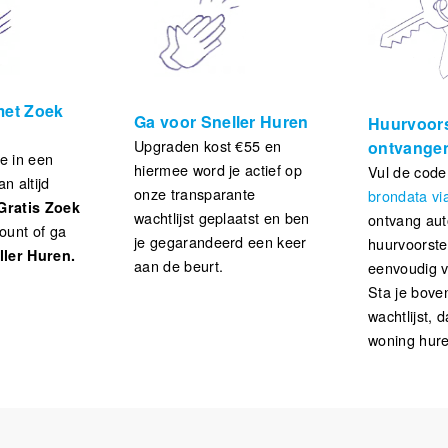
 met Zoek
Ga voor Sneller Huren
Huurvoors
Upgraden kost €55 en
ontvange
se in een
hiermee word je actief op
Vul de code
n altijd
onze transparante
brondata vi
Gratis Zoek
wachtlijst geplaatst en ben
ontvang au
ount
of ga
je gegarandeerd een keer
huurvoorstel
ller Huren.
aan de beurt.
eenvoudig v
Sta je bove
wachtlijst, d
woning hure