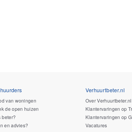
 huurders
Verhuurtbeter.nl
od van woningen
Over Verhuurtbeter.nl
k de open huizen
Klantervaringen op Tr
s beter?
Klantervaringen op 
n en advies?
Vacatures