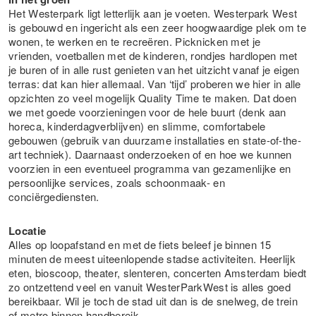
Het Westerpark ligt letterlijk aan je voeten. Westerpark West
is gebouwd en ingericht als een zeer hoogwaardige plek om te
wonen, te werken en te recreëren. Picknicken met je
vrienden, voetballen met de kinderen, rondjes hardlopen met
je buren of in alle rust genieten van het uitzicht vanaf je eigen
terras: dat kan hier allemaal. Van ‘tijd’ proberen we hier in alle
opzichten zo veel mogelijk Quality Time te maken. Dat doen
we met goede voorzieningen voor de hele buurt (denk aan
horeca, kinderdagverblijven) en slimme, comfortabele
gebouwen (gebruik van duurzame installaties en state-of-the-
art techniek). Daarnaast onderzoeken of en hoe we kunnen
voorzien in een eventueel programma van gezamenlijke en
persoonlijke services, zoals schoonmaak- en
conciërgediensten.
Locatie
Alles op loopafstand en met de fiets beleef je binnen 15
minuten de meest uiteenlopende stadse activiteiten. Heerlijk
eten, bioscoop, theater, slenteren, concerten Amsterdam biedt
zo ontzettend veel en vanuit WesterParkWest is alles goed
bereikbaar. Wil je toch de stad uit dan is de snelweg, de trein
of metro binnen handbereik.