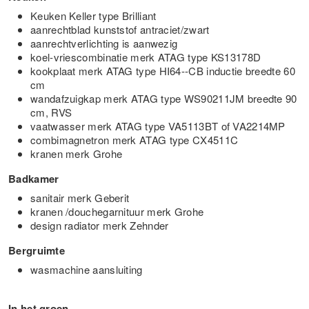
Keuken Keller type Brilliant
aanrechtblad kunststof antraciet/zwart
aanrechtverlichting is aanwezig
koel-vriescombinatie merk ATAG type KS13178D
kookplaat merk ATAG type HI64--CB inductie breedte 60
cm
wandafzuigkap merk ATAG type WS90211JM breedte 90
cm, RVS
vaatwasser merk ATAG type VA5113BT of VA2214MP
combimagnetron merk ATAG type CX4511C
kranen merk Grohe
Badkamer
sanitair merk Geberit
kranen /douchegarnituur merk Grohe
design radiator merk Zehnder
Bergruimte
wasmachine aansluiting
In het groen