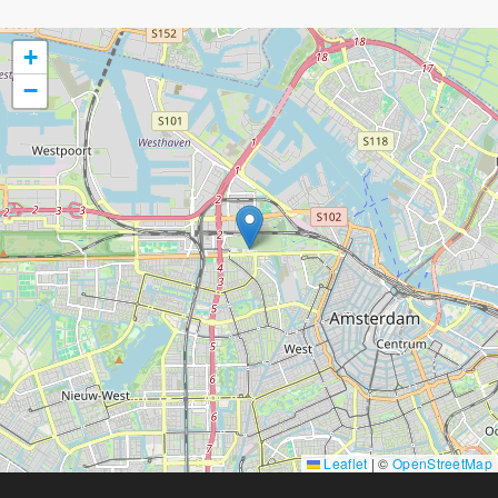
+
−
Leaflet
|
©
OpenStreetMap