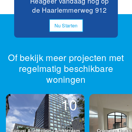
Reageer vandaag nog op
de Haarlemmerweg 912
Nu Starten
Of bekijk meer projecten met
regelmatig beschikbare
woningen
10
August Allebéplein | Amsterdam
Cruquius Docks