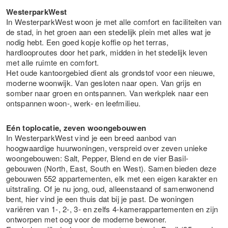
WesterparkWest
In WesterparkWest woon je met alle comfort en faciliteiten van
de stad, in het groen aan een stedelijk plein met alles wat je
nodig hebt. Een goed kopje koffie op het terras,
hardlooproutes door het park, midden in het stedelijk leven
met alle ruimte en comfort.
Het oude kantoorgebied dient als grondstof voor een nieuwe,
moderne woonwijk. Van gesloten naar open. Van grijs en
somber naar groen en ontspannen. Van werkplek naar een
ontspannen woon-, werk- en leefmilieu.
Eén toplocatie, zeven woongebouwen
In WesterparkWest vind je een breed aanbod van
hoogwaardige huurwoningen, verspreid over zeven unieke
woongebouwen: Salt, Pepper, Blend en de vier Basil-
gebouwen (North, East, South en West). Samen bieden deze
gebouwen 552 appartementen, elk met een eigen karakter en
uitstraling. Of je nu jong, oud, alleenstaand of samenwonend
bent, hier vind je een thuis dat bij je past. De woningen
variëren van 1-, 2-, 3- en zelfs 4-kamerappartementen en zijn
ontworpen met oog voor de moderne bewoner.