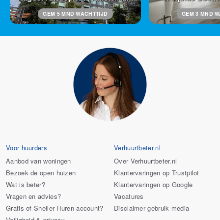
GEM 5 MND WACHTTIJD
GEM 3 MND W
Voor huurders
Verhuurtbeter.nl
Aanbod van woningen
Over Verhuurtbeter.nl
Bezoek de open huizen
Klantervaringen op Trustpilot
Wat is beter?
Klantervaringen op Google
Vragen en advies?
Vacatures
Gratis of Sneller Huren account?
Disclaimer gebruik media
Veiligheid & privacy