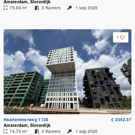
Amsterdam, Sloterdijk
75.60 m²
3 Kamers
1 sep 2026
7
Haarlemmerweg 1138
€ 2342.37
Amsterdam, Sloterdijk
74.70 m²
3 Kamers
1 sep 2026