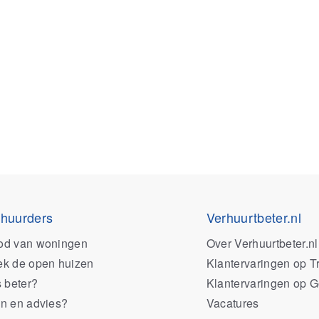
 huurders
Verhuurtbeter.nl
od van woningen
Over Verhuurtbeter.nl
k de open huizen
Klantervaringen op Tr
s beter?
Klantervaringen op 
n en advies?
Vacatures