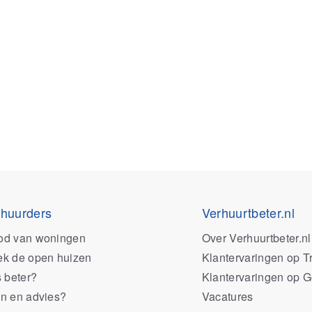
 huurders
Verhuurtbeter.nl
od van woningen
Over Verhuurtbeter.nl
k de open huizen
Klantervaringen op Tr
s beter?
Klantervaringen op 
n en advies?
Vacatures