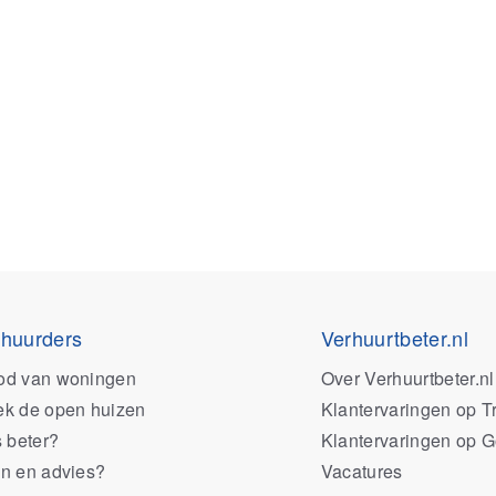
 huurders
Verhuurtbeter.nl
od van woningen
Over Verhuurtbeter.nl
k de open huizen
Klantervaringen op Tr
s beter?
Klantervaringen op 
n en advies?
Vacatures