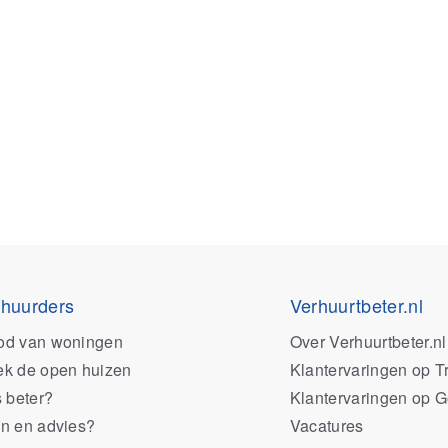
 huurders
Verhuurtbeter.nl
od van woningen
Over Verhuurtbeter.nl
k de open huizen
Klantervaringen op Tr
s beter?
Klantervaringen op 
n en advies?
Vacatures