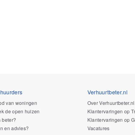
 huurders
Verhuurtbeter.nl
od van woningen
Over Verhuurtbeter.nl
k de open huizen
Klantervaringen op Tr
s beter?
Klantervaringen op 
n en advies?
Vacatures