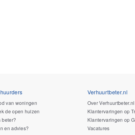
 huurders
Verhuurtbeter.nl
od van woningen
Over Verhuurtbeter.nl
k de open huizen
Klantervaringen op Tr
s beter?
Klantervaringen op 
n en advies?
Vacatures