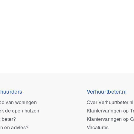
 huurders
Verhuurtbeter.nl
od van woningen
Over Verhuurtbeter.nl
k de open huizen
Klantervaringen op Tr
s beter?
Klantervaringen op 
n en advies?
Vacatures