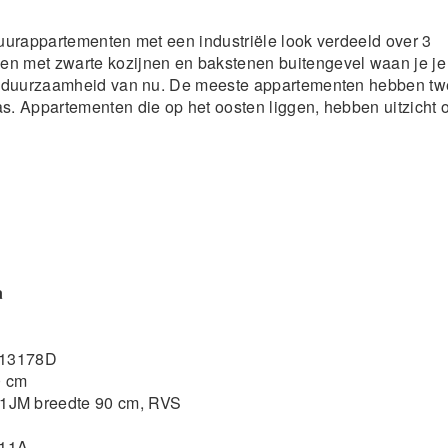
huurappartementen met een industriële look verdeeld over 3
 met zwarte kozijnen en bakstenen buitengevel waan je je
 en duurzaamheid van nu. De meeste appartementen hebben t
s. Appartementen die op het oosten liggen, hebben uitzicht 
a
S13178D
0 cm
1JM breedte 90 cm, RVS
411A