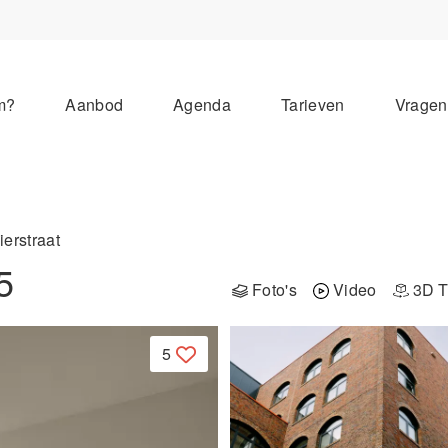
m?
Aanbod
Agenda
Tarieven
Vrage
erstraat
5
Foto's
Video
3D T
5