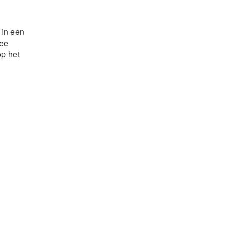
 in een
wee
op het