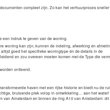
de documenten compleet zijn. Zo kan het verhuurproces sneller
e een indruk te geven van de woning.
re woning kan zijn, kunnen de indeling, afwerking en afmeti
altijd goed het specifieke woningtype én de details in de
s leidend en zou overeen moeten komen met de Type die ver
 worden ontleend.
ransformeerde haven met een rijke historie en biedt nu de r
htige, bruisende plek volop in ontwikkeling… aan het water!
trum van Amsterdam en binnen de ring A10 van Amsterdam: dit 