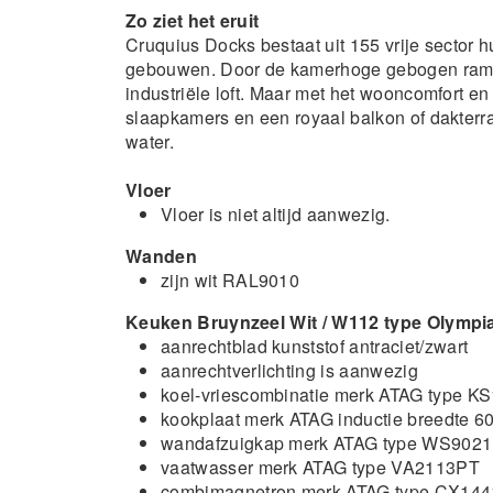
Zo ziet het eruit
Cruquius Docks bestaat uit 155 vrije sector 
gebouwen. Door de kamerhoge gebogen ramen
industriële loft. Maar met het wooncomfort
slaapkamers en een royaal balkon of dakterra
water.
Vloer
Vloer is niet altijd aanwezig.
Wanden
zijn wit RAL9010
Keuken Bruynzeel Wit / W112 type Olympi
aanrechtblad kunststof antraciet/zwart
aanrechtverlichting is aanwezig
koel-vriescombinatie merk ATAG type K
kookplaat merk ATAG inductie breedte 6
wandafzuigkap merk ATAG type WS9021
vaatwasser merk ATAG type VA2113PT
combimagnetron merk ATAG type CX14