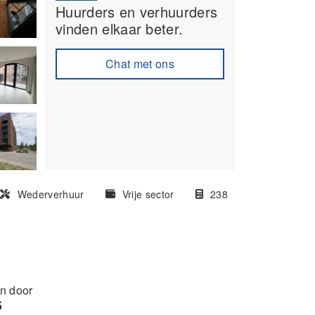
Huurders en verhuurders
vinden elkaar beter.
Chat met ons
Wederverhuur
Vrije sector
238
en door
5