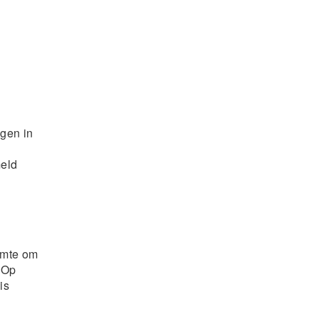
ngen in
meld
uimte om
 Op
is