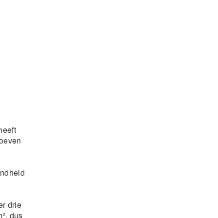
heeft
rtoeven
ondheid
r drie
², dus